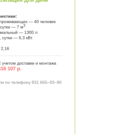
лизация для дачи
ристики:
 проживающих — 40 человек
3
 сутки — 7 м
имальный — 1300 л.
сутки — 6,3 кВт.
 2,16
С учетом доставки и монтажа
416 107 р.
ли по телефону 831 665–93–90