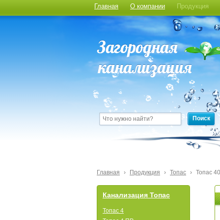
Главная
О компании
Продукция
Поиск
Главная
›
Продукция
›
Топас
›
Топас 4
Канализация Топас
Топас 4