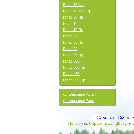
Топас 30 long
Топас 30 long Пр
Топас 30 Пр
Топас 40
Топас 40 Пр
Топас 50
Топас 50 Пр
Топас 75
Топас 75 Пр
Топас 100
Топас 100 Пр
Топас 150
Топас 150 Пр
Канализация Астра
Канализация Танк
Наши филиалы:
Самара
/
Омск
/
Почему выбирают нас
Для дил