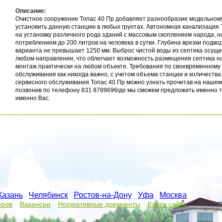
Описание:
Очистное сооружение Топас 40 Пр добавляет разнообразие модельному
установить данную станцию в любых грунтах. Автономная канализация 
на установку различного рода зданий с массовым скоплением народа, н
потреблением до 200 литров на человека в сутки. Глубина врезки подво
варианта не превышает 1250 мм. Выброс чистой воды из септика осущ
любом направлении, что облегчает возможность размещения септика на
монтаж практически на любом объекте. Требования по своевременному
обслуживания как никогда важно, с учетом объема станции и количеств
сервисного обслуживания Топас 40 Пр можно узнать прочитав на нашем
позвонив по телефону 831 8789696где мы сможем предложить именно т
именно Вас.
Казань
/
Челябинск
/
Ростов-на-Дону
/
Уфа
/
Москва
/
еров
Вакансии
Нормативные документы
Карта сайта