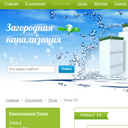
Главная
О компании
Продукция
Цены
Монтаж
Сервис
Поиск
Главная
›
Продукция
›
Топас
›
Топас 75
Канализация Топас
ТОПАС 75
Топас 4