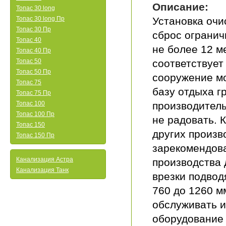
Описание:
Топас 30 long
Топас 30 long Пр
Установка очи
Топас 30 Пр
сброс огранич
Топас 40
не более 12 м
Топас 40 Пр
Топас 50
соответствует
Топас 50 Пр
сооружение мо
Топас 75
базу отдыха г
Топас 75 Пр
Топас 100
производитель
Топас 100 Пр
не радовать. 
Топас 150
других произв
Топас 150 Пр
зарекомендова
Канализация Астра
производства 
Канализация Танк
врезки подвод
760 до 1260 м
обслуживать и
оборудование 