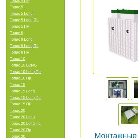
Топас 4 ПР
Топас 5
Топас 5 Long
Топас 5 Long Пр
Топас 5 ПР
Топас 8
Топас 8 Long
Топас 8 Long Пр
Топас 8 ПР
Топас 10
Топас 10 LONG
Топас 10 Long Пр
Топас 10 Пр
Топас 15
Топас 15 Long
Топас 15 Long Пр
Топас 15 ПР
Топас 20
Топас 20 Long
Топас 20 Long Пр
Топас 20 Пр
Монтажные
Топас 30