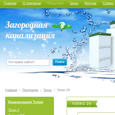
Главная
О компании
Продукция
Цены
Монтаж
Сервис
Поиск
Главная
›
Продукция
›
Топас
›
Топас 20
Канализация Топас
ТОПАС 20
Топас 4