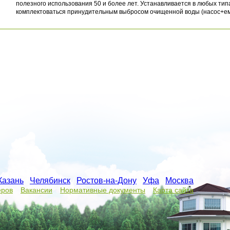
полезного использования 50 и более лет. Устанавливается в любых ти
комплектоваться принудительным выбросом очищенной воды (насос+ем
Казань
/
Челябинск
/
Ростов-на-Дону
/
Уфа
/
Москва
/
еров
Вакансии
Нормативные документы
Карта сайта