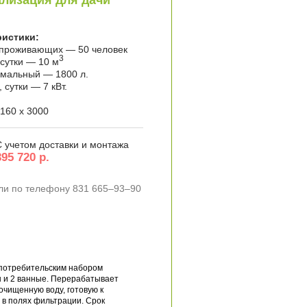
лизация для дачи
ристики:
 проживающих — 50 человек
3
 сутки — 10 м
имальный — 1800 л.
сутки — 7 кВт.
160 x 3000
С учетом доставки и монтажа
395 720 р.
ли по телефону 831 665–93–90
 потребительским набором
ы и 2 ванные. Перерабатывает
чищенную воду, готовую к
в полях фильтрации. Срок