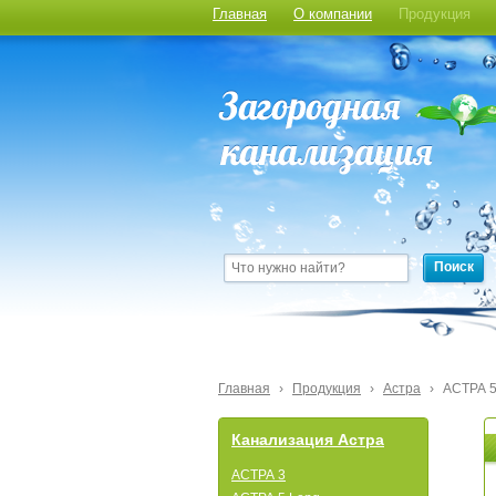
Главная
О компании
Продукция
Поиск
Главная
›
Продукция
›
Астра
›
АСТРА 5
Канализация Астра
АСТРА 3