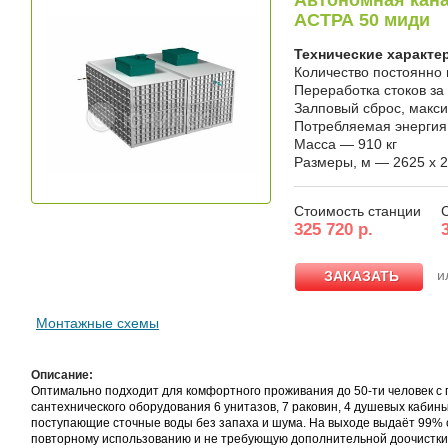
Автономная кана
АСТРА 50 миди
Технические характе
Количество постоянно
Переработка стоков за
Залповый сброс, макс
Потребляемая энергия, 
Масса — 910 кг
Размеры, м — 2625 x 2
Стоимость станции
325 720 р.
и
ЗАКАЗАТЬ
ЗАКАЗАТЬ
Монтажные схемы
Описание:
Оптимально подходит для комфортного проживания до 50-ти человек с
сантехнического оборудования 6 унитазов, 7 раковин, 4 душевых кабин
поступающие сточные воды без запаха и шума. На выходе выдаёт 99% о
повторному использованию и не требующую дополнительной доочистки 