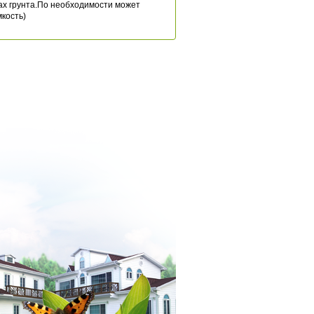
пах грунта.По необходимости может
кость)