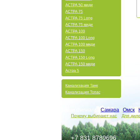
АСТРА 50 миди
АСТРА 75
АСТРА 75 Long
АСТРА 75 миди
АСТРА 100
АСТРА 100 Long
АСТРА 100 миди
АСТРА 150
АСТРА 150 Long
АСТРА 150 миди
Астра 5
Канализация Танк
Канализация Топас
Наши филиалы:
Самара
/
Омск
/
Почему выбирают нас
Для дил
+7 831 8789696