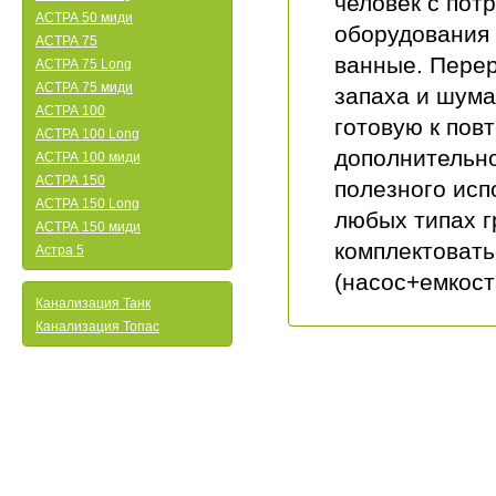
человек с пот
АСТРА 50 миди
оборудования 
АСТРА 75
ванные. Пере
АСТРА 75 Long
АСТРА 75 миди
запаха и шума
АСТРА 100
готовую к пов
АСТРА 100 Long
дополнительно
АСТРА 100 миди
АСТРА 150
полезного исп
АСТРА 150 Long
любых типах г
АСТРА 150 миди
комплектоват
Астра 5
(насос+емкост
Канализация Танк
Канализация Топас