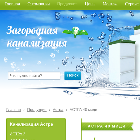
Главная
О компании
Продукция
Цены
Монтаж
Сервис
Поиск
Главная
›
Продукция
›
Астра
›
АСТРА 40 миди
Канализация Астра
АСТРА 40 МИДИ
АСТРА 3