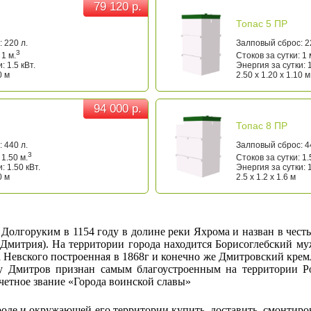
79 120 р.
79 120 р.
Топас 5 ПР
 220 л.
Залповый сброс: 2
3
 1 м.
Стоков за сутки: 1 
: 1.5 кВт.
Энергия за сутки: 1
0 м
2.50 x 1.20 x 1.10 м
94 000 р.
94 000 р.
Топас 8 ПР
 440 л.
Залповый сброс: 4
3
 1.50 м.
Стоков за сутки: 1.
: 1.50 кВт.
Энергия за сутки: 1
0 м
2.5 x 1.2 x 1.6 м
Долгоруким в 1154 году в долине реки Яхрома и назван в чест
Дмитрия). На территории города находится Борисоглебский м
ра Невского построенная в 1868г и конечно же Дмитровский крем
ду Дмитров признан самым благоустроенным на территории Р
четное звание «Города воинской славы»
ороде и окружающей его территории купить, доставить, смонтир