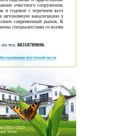
иванию очистного сооружения,
ак и годовое с перечнем всех
ая автономную канализацию у
полнен современный рынок. К
олнены специалистами со всеми
 по тел.
88318789696
.
Обслуживание восточной части
ны 2011—2015
ция Топас