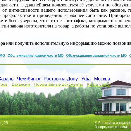
длагает и в дальнейшем пользоваться её услугами по обслуж
 от интенсивности вашего использования быть как разовое, т
 профилактике и приведению в рабочее состояние. Приобрет
ете быть уверены, что это не контрафакт, которыми так пере
нтии завода изготовителя на товар, а работы по установке вып
.
нера или получить дополнительную информацию можно позвонив
 МО
Обслуживание южной части МО
Обслуживание западной части МО
Казань
/
Челябинск
/
Ростов-на-Дону
/
Уфа
/
Москва
/
еров
Вакансии
Нормативные документы
Карта сайта
., 25
© Все права защище
Загородная канализа