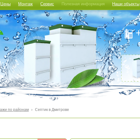
Цены
Монтаж
Сервис
Полезная информация
Наши объекты
ажи по районам
›
Септик в Дмитрове