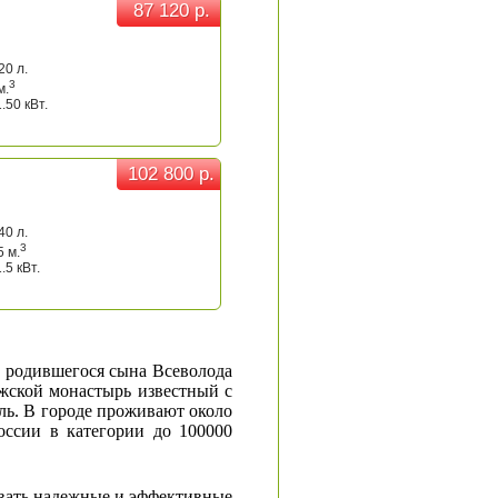
87 120 р.
87 120 р.
20 л.
3
м.
.50 кВт.
102 800 р.
102 800 р.
40 л.
3
5 м.
.5 кВт.
ь родившегося сына Всеволода
ужской монастырь известный с
ль. В городе проживают около
оссии в категории до 100000
овать надежные и эффективные