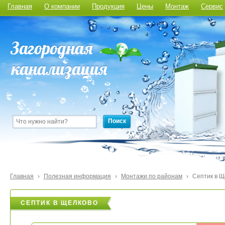
Главная
О компании
Продукция
Цены
Монтаж
Сервис
Поиск
Главная
›
Полезная информация
›
Монтажи по районам
›
Септик в Щ
СЕПТИК В ЩЕЛКОВО