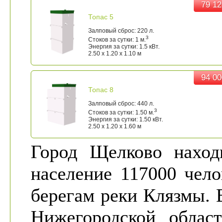
79 12
79 12
Топас 5
Залповый сброс: 220 л.
3
Стоков за сутки: 1 м.
Энергия за сутки: 1.5 кВт.
2.50 x 1.20 x 1.10 м
94 00
94 00
Топас 8
Залповый сброс: 440 л.
3
Стоков за сутки: 1.50 м.
Энергия за сутки: 1.50 кВт.
2.50 x 1.20 x 1.60 м
Город Щелково нахо
население 117000 чело
берегам реки Клязмы. 
Нижегородской облас