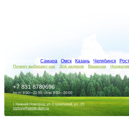
Наши филиалы:
Самара
/
Омск
/
Казань
/
Челябинск
/
Рос
Почему выбирают нас
Для дилеров
Вакансии
Норматив
+7 831 8789696
пн-пт 8:00—22:00; сб-вс 9:00—20:00
г. Нижний Новгород, ул. Строителей, ул., 25
nizhniy@septik-dom.ru