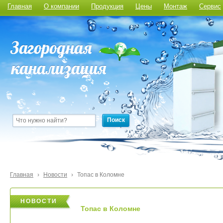
Главная
О компании
Продукция
Цены
Монтаж
Сервис
Поиск
Главная
›
Новости
›
Топас в Коломне
НОВОСТИ
НОВОСТИ
Топас в Коломне