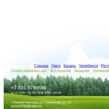
Наши филиалы:
Самара
/
Омск
/
Казань
/
Челябинск
/
Рос
Почему выбирают нас
Для дилеров
Вакансии
Норматив
+7 831 8789696
пн-пт 8:00—22:00; сб-вс 9:00—20:00
г. Нижний Новгород, ул. Строителей, ул., 25
nizhniy@septik-dom.ru