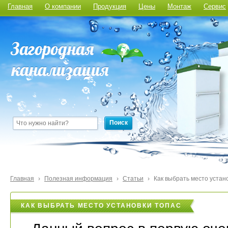
Главная
О компании
Продукция
Цены
Монтаж
Сервис
Поиск
Главная
›
Полезная информация
›
Статьи
›
Как выбрать место устан
КАК ВЫБРАТЬ МЕСТО УСТАНОВКИ ТОПАС